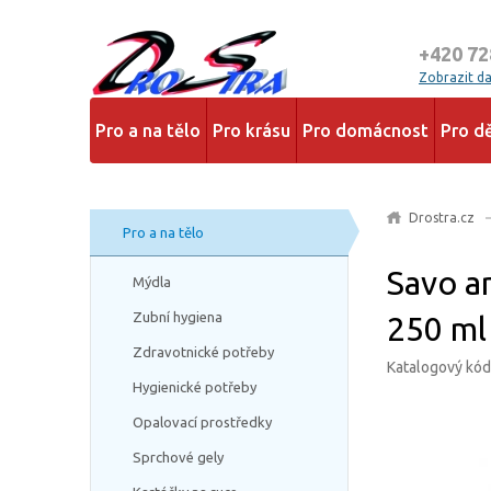
+420 72
Zobrazit dal
Pro a na tělo
Pro krásu
Pro domácnost
Pro dě
Drostra.cz
Pro a na tělo
Savo a
Mýdla
Zubní hygiena
250 ml
Zdravotnické potřeby
Katalogový kó
Hygienické potřeby
Opalovací prostředky
Sprchové gely