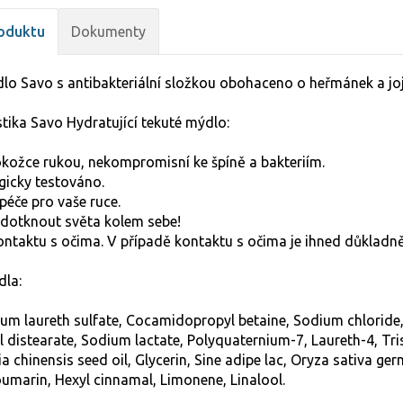
oduktu
Dokumenty
lo Savo s antibakteriální složkou obohaceno o heřmánek a joj
tika Savo Hydratující tekuté mýdlo:
kožce rukou, nekompromisní ke špíně a bakteriím.
icky testováno.
péče pro vaše ruce.
 dotknout světa kolem sebe!
ntaktu s očima. V případě kontaktu s očima je ihned důkladně
dla:
um laureth sulfate, Cocamidopropyl betaine, Sodium chloride, 
ol distearate, Sodium lactate, Polyquaternium-7, Laureth-4, Tr
chinensis seed oil, Glycerin, Sine adipe lac, Oryza sativa ger
oumarin, Hexyl cinnamal, Limonene, Linalool.