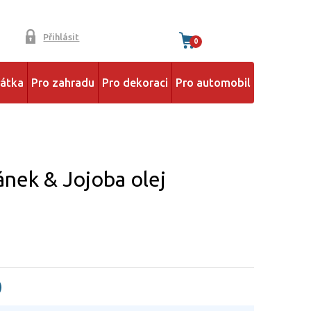
Přihlásit
0
řátka
Pro zahradu
Pro dekoraci
Pro automobil
ánek & Jojoba olej
)