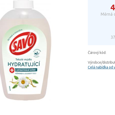
4
Měrná c
37
Čárový kód:
Výrobce/distribut
Celá nabídka od 