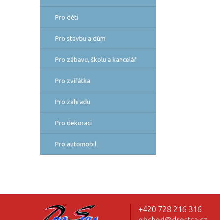
Pro děti
Pro stavbu a dům
Pro zábavu, školu a kancelář
Pro zvířátka
Pro zahradu
Pro dekoraci
Pro automobil
+420 728 216 316