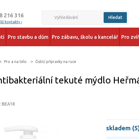
8 216 316
Hledat
ší kontakty ›
ti
Pro stavbu a dům
Pro zábavu, školu a kancelář
Pro zví
Pro a na tělo
Čistící přípravky na ruce
ntibakteriální tekuté mýdlo Heřm
d: BEA18
skladem (5