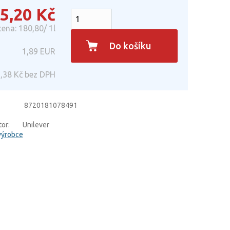
5,20
Kč
ena: 180,80/ 1l
Do košíku
1,89
EUR
,38
Kč bez DPH
8720181078491
or:
Unilever
výrobce