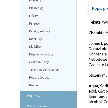
Hřebeny
Pláštěnky
Popis pr
Nůžky
Tekuté mýd
Pinzety
Pilníky, leštičky
Charakteris
Manikůry
Jemné k po
Kleštičky
Dermatolog
Ochrana a 
Přípravky na šaty
Nebojte se
Cestovní sady
Zamezte ko
Termo návleky, lahve
Složení mý
Rozprašovače
Různé
Aqua, Sodi
acid, Glyc
Pro krásu
Simmondsia 
alcohol, C
Pro domácnost