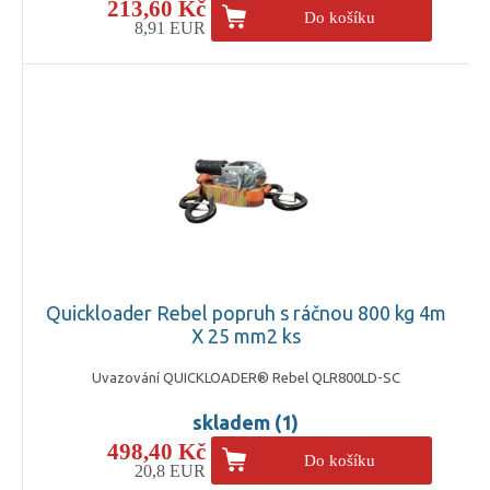
213,60 Kč
Do košíku
8,91 EUR
Quickloader Rebel popruh s ráčnou 800 kg 4m
X 25 mm2 ks
Uvazování QUICKLOADER® Rebel QLR800LD-SC
skladem (1)
498,40 Kč
Do košíku
20,8 EUR