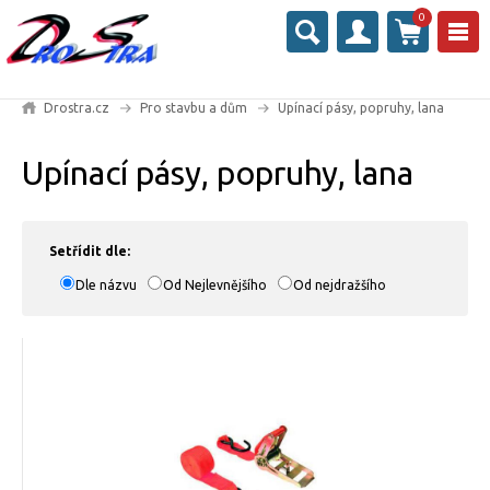
0
Drostra.cz
Pro stavbu a dům
Upínací pásy, popruhy, lana
Upínací pásy, popruhy, lana
Setřídit dle:
Dle názvu
Od Nejlevnějšího
Od nejdražšího