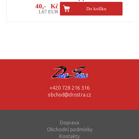
40,- Kč
Do košíku
1,67 EUR
+420 728 216 316
obchod@drostra.cz
Doprava
Obchodní podmínky
Kontakty