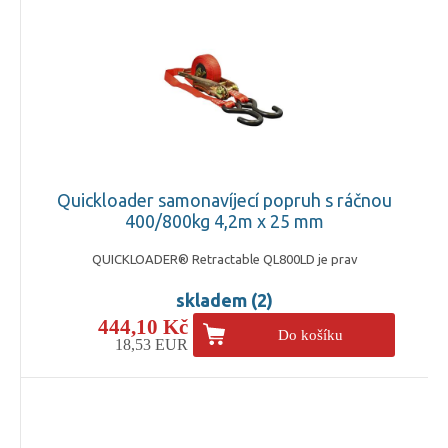
Quickloader samonavíjecí popruh s ráčnou
400/800kg 4,2m x 25 mm
QUICKLOADER® Retractable QL800LD je prav
skladem (2)
444,10 Kč
Do košíku
18,53 EUR