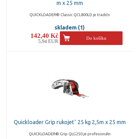
m x 25 mm
QUICKLOADER® Classic QCL800LD je tradičn
skladem (1)
142,40 Kč
Do košíku
5,94 EUR
Quickloader Grip rukojetˇ 25 kg 2,5m x 25 mm
QUICKLOADER® Grip QLG250 je profesionáln