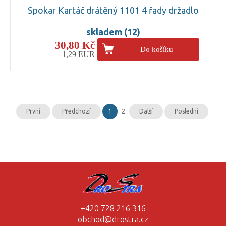
Spokar Kartáč drátěný 1101 4 řady držadlo
skladem (12)
30,80 Kč
Do košíku
1,29 EUR
První
Předchozí
1
2
Další
Poslední
+420 728 216 316
obchod@drostra.cz