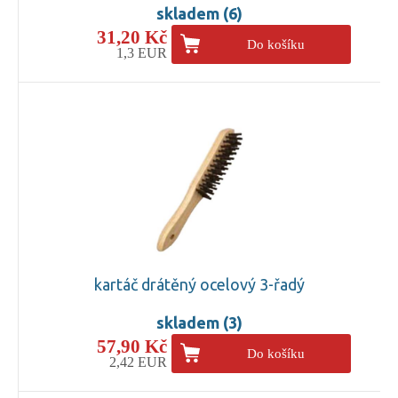
skladem (6)
31,20 Kč
Do košíku
1,3 EUR
kartáč drátěný ocelový 3-řadý
skladem (3)
57,90 Kč
Do košíku
2,42 EUR