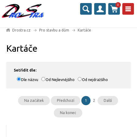
0
Drostra.cz
Pro stavbu a dům
Kartáče
Kartáče
Setřídit dle:
Dle názvu
Od Nejlevnějšího
Od nejdražšího
Na začátek
Předchozí
1
2
Další
Na konec