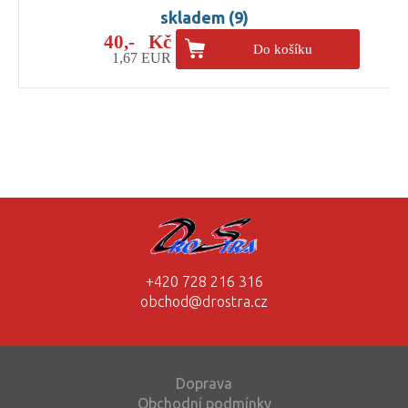
skladem (9)
40,- Kč
Do košíku
1,67 EUR
+420 728 216 316
obchod@drostra.cz
Doprava
Obchodní podmínky