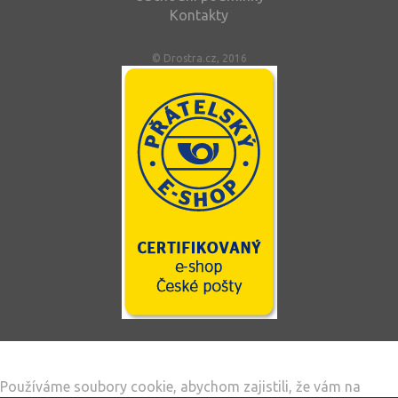
Kontakty
© Drostra.cz, 2016
Tento web používá soubory cookie
Používáme soubory cookie, abychom zajistili, že vám na