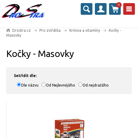
0
Drostra.cz
Pro zvířátka
Krmiva a vitamíny
Kočky -
Masovky
Kočky - Masovky
Setřídit dle:
Dle názvu
Od Nejlevnějšího
Od nejdražšího