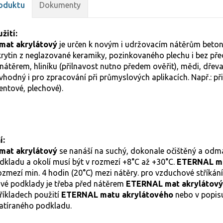
oduktu
Dokumenty
žití:
at akrylátový
je určen k novým i udržovacím nátěrům beton
, krytin z neglazované keramiky, pozinkovaného plechu i bez p
átěrem, hliníku (přilnavost nutno předem ověřit), mědi, dřeva,
 vhodný i pro zpracování při průmyslových aplikacích. Např.: př
ntové, plechové).
í:
at akrylátový
se nanáší na suchý, dokonale očištěný a odm
dkladu a okolí musí být v rozmezí +8°C až +30°C.
ETERNAL ma
zmezí min. 4 hodin (20°C) mezi nátěry. pro vzduchové stříkání
vé podklady je třeba před nátěrem
ETERNAL mat akrylátov
říkladech použití
ETERNAL matu akrylátového
nebo v popisu
atíraného podkladu.