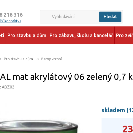
8 216 316
Hledat
ší kontakty ›
ti
Pro stavbu a dům
Pro zábavu, školu a kancelář
Pro zví
Pro stavbu a dům
Barvy vrchní
L mat akrylátový 06 zelený 0,7 
d: ABZ02
skladem (1
23