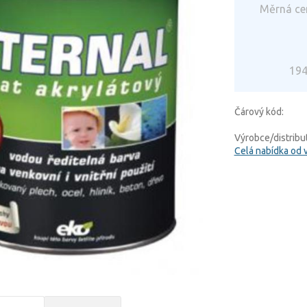
Měrná ce
194
Čárový kód:
Výrobce/distribut
Celá nabídka od 