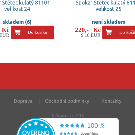
 Štětec kulatý 81101
Spokar Štětec kulatý 81
velikost 24
velikost 25
skladem (6)
není skladem
0 Kč
220,- Kč
Do košíku
Do koší
 EUR
9,18 EUR
Doprava
Obchodní podmínky
Kontakty
© Drostra.cz, 2016