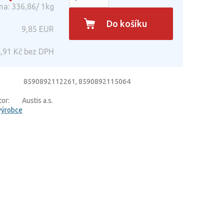
na: 336,86/ 1kg
Do košíku
9,85
EUR
,91
Kč bez DPH
8590892112261, 8590892115064
or:
Austis a.s.
výrobce