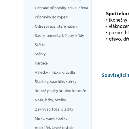
Ochrané přípravky-zdiva, dřeva
Spotřeba 
Přípravky do topení
• (konečný 
• vláknocem
Odrezovače, staré nátěry
• pozink, h
Sádry, cementy, běloby, křídy
• dřevo, dř
Štětce
Štětky
Kartáče
Válečky, mřížky, držadla
Související 
Škrabky, špachtle, stěrky
Brusné papíry.brusivo.kotouče
Nože, břity, řezáky
Zakrývací fólie, plachty
Misky, vany, kbelíky
Aplikační, tavné pistole