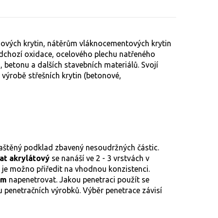
ových krytin, nátěrům vláknocementových krytin
ředchozí oxidace, ocelového plechu natřeného
 betonu a dalších stavebních materiálů. Svojí
i výrobě střešních krytin (betonové,
aštěný podklad zbavený nesoudržných částic.
t akrylátový
se nanáší ve 2 - 3 vrstvách v
 je možno přiředit na vhodnou konzistenci.
ým
napenetrovat. Jakou penetraci použít se
 penetračních výrobků. Výběr penetrace závisí