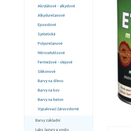
Akrylátové - alkydové
Alkyduretanové
Epoxidové
Syntetické
Polyuretanové
Nitrocelulózové
Fermežové - olejové
Silikonové
Barvy na dřevo
Barvy na kov
Barvy na beton
Vypalovací žáruvzdorné
Barvy základní
Laky. lazury a vosky