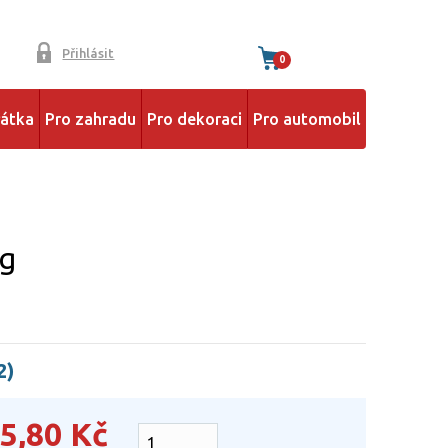
Přihlásit
0
řátka
Pro zahradu
Pro dekoraci
Pro automobil
kg
2)
5,80
Kč