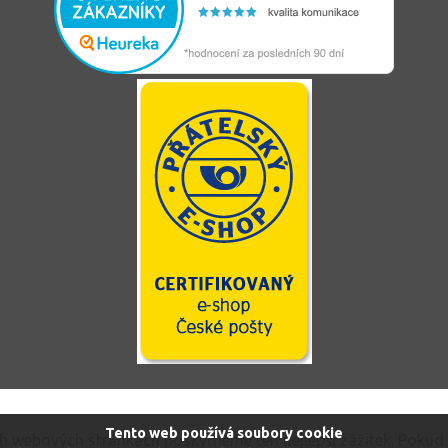
Tento web používá soubory cookie
ch webových stránkách poskytneme ten nejlepší zážitek. Pokud