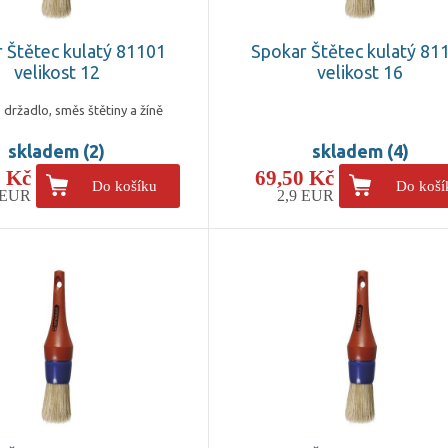
 Štětec kulatý 81101
Spokar Štětec kulatý 81
velikost 12
velikost 16
 držadlo, směs štětiny a žíně
skladem (2)
skladem (4)
0 Kč
69,50 Kč
Do košíku
Do koší
 EUR
2,9 EUR