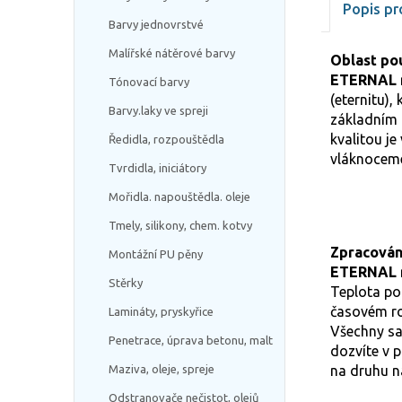
Popis pr
Barvy jednovrstvé
Malířské nátěrové barvy
Oblast pou
ETERNAL m
Tónovací barvy
(eternitu)
Barvy.laky ve spreji
základním n
kvalitou je
Ředidla, rozpouštědla
vláknoceme
Tvrdidla, iniciátory
Mořidla. napouštědla. oleje
Tmely, silikony, chem. kotvy
Zpracován
Montážní PU pěny
ETERNAL m
Stěrky
Teplota po
časovém ro
Lamináty, pryskyřice
Všechny sa
Penetrace, úprava betonu, malt
dozvíte v p
Maziva, oleje, spreje
na druhu n
Odstranovače nečistot, olejů