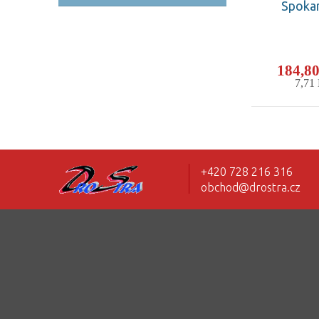
Spokar
184,8
7,71
+420 728 216 316
obchod@drostra.cz