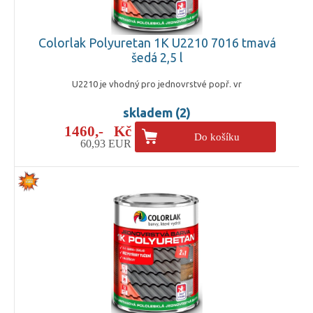
Colorlak Polyuretan 1K U2210 7016 tmavá
šedá 2,5 l
U2210 je vhodný pro jednovrstvé popř. vr
skladem (2)
1460,- Kč
Do košíku
60,93 EUR