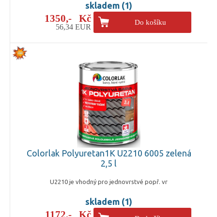
skladem (1)
1350,- Kč
Do košíku
56,34 EUR
Colorlak Polyuretan1K U2210 6005 zelená
2,5 l
U2210 je vhodný pro jednovrstvé popř. vr
skladem (1)
1172,- Kč