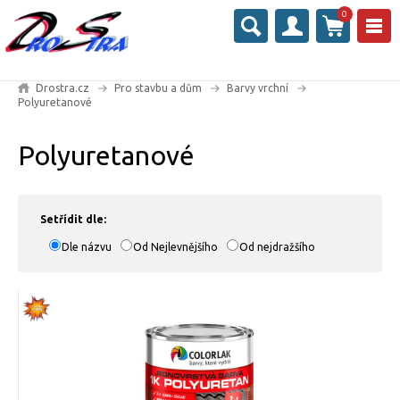
0
Drostra.cz
Pro stavbu a dům
Barvy vrchní
Polyuretanové
Polyuretanové
Setřídit dle:
Dle názvu
Od Nejlevnějšího
Od nejdražšího