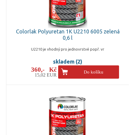
Colorlak Polyuretan 1K U2210 6005 zelená
0,6 l
U2210 je vhodný pro jednovrstvé popř. vr
skladem (2)
360,- Kč
Do košíku
15,02 EUR