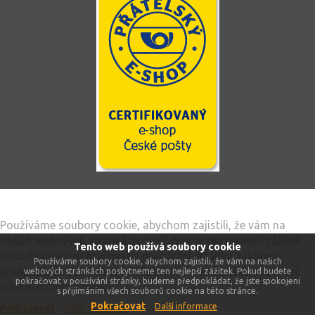
Tento web používá soubory cookie
Používáme soubory cookie, abychom zajistili, že vám na
našich webových stránkách poskytneme ten nejlepší zážitek.
Tento web používá soubory cookie
Pokud budete pokračovat v používání stránky, budeme
Používáme soubory cookie, abychom zajistili, že vám na našich
předpokládat, že jste spokojeni s přijímáním všech souborů
webových stránkách poskytneme ten nejlepší zážitek. Pokud budete
pokračovat v používání stránky, budeme předpokládat, že jste spokojeni
cookie na této stránce.
s přijímáním všech souborů cookie na této stránce.
Pokračovat
Další informace
Pokračovat
Další informace