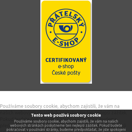
Tento web používá soubory cookie
Používáme soubory cookie, abychom zajistili, že vám na
našich webových stránkách poskytneme ten nejlepší zážitek.
Tento web používá soubory cookie
Pokud budete pokračovat v používání stránky, budeme
Používáme soubory cookie, abychom zajistili, že vám na našich
předpokládat, že jste spokojeni s přijímáním všech souborů
webových stránkách poskytneme ten nejlepší zážitek. Pokud budete
pokračovat v používání stránky, budeme předpokládat, že jste spokojeni