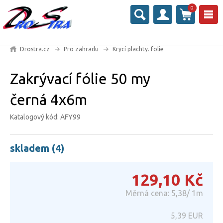
0
Drostra.cz
Pro zahradu
Krycí plachty. folie
Zakrývací fólie 50 my
černá 4x6m
Katalogový kód: AFY99
skladem (4)
129,10
Kč
Měrná cena: 5,38/ 1m
5,39
EUR