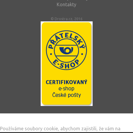
Kontakty
© Drostra.cz, 2016
Tento web používá soubory cookie
Používáme soubory cookie, abychom zajistili, že vám na