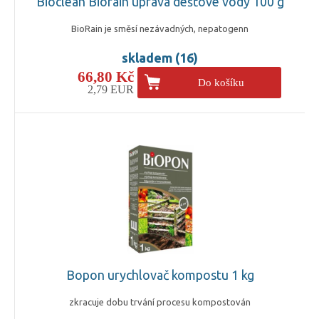
Bioclean Biorain úprava dešťové vody 100 g
BioRain je směsí nezávadných, nepatogenn
skladem (16)
66,80 Kč
Do košíku
2,79 EUR
Bopon urychlovač kompostu 1 kg
zkracuje dobu trvání procesu kompostován