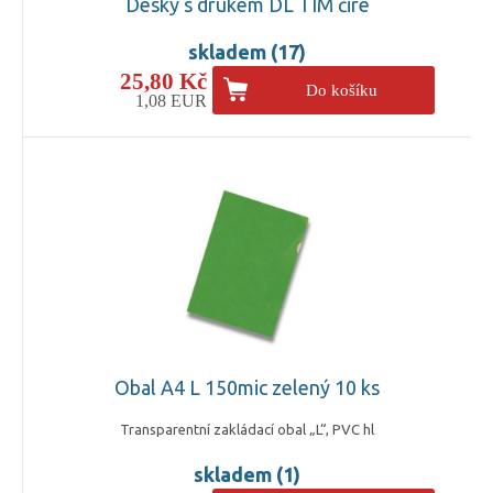
Desky s drukem DL TIM čiré
skladem (17)
25,80 Kč
Do košíku
1,08 EUR
Obal A4 L 150mic zelený 10 ks
Transparentní zakládací obal „L“, PVC hl
skladem (1)