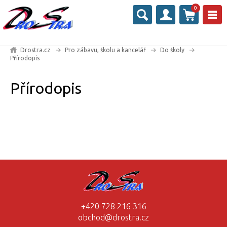
0
Drostra.cz
Pro zábavu, školu a kancelář
Do školy
Přírodopis
Přírodopis
+420 728 216 316
obchod@drostra.cz