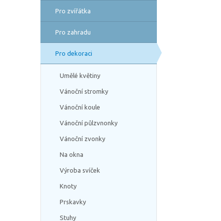
Pro zvířátka
Pro zahradu
Pro dekoraci
Umělé květiny
Vánoční stromky
Vánoční koule
Vánoční půlzvnonky
Vánoční zvonky
Na okna
Výroba svíček
Knoty
Prskavky
Stuhy