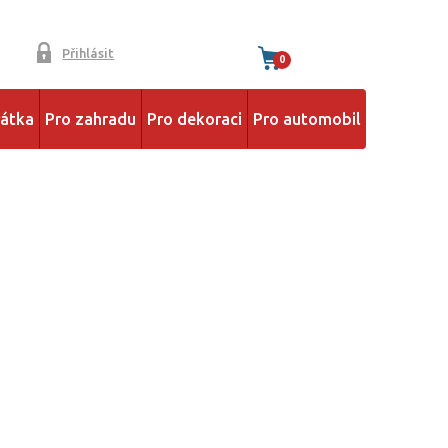
Přihlásit
0
řátka
Pro zahradu
Pro dekoraci
Pro automobil