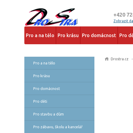
+420 72
Zobrazit dal
Pro a na tělo
Pro krásu
Pro domácnost
Pro dě
Drostra.cz
Pro a na tělo
Pro krásu
Pro domácnost
Pro děti
Pro stavbu a dům
Pro zábavu, školu a kancelář