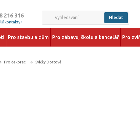
8 216 316
Hledat
ší kontakty ›
ti
Pro stavbu a dům
Pro zábavu, školu a kancelář
Pro zví
Pro dekoraci
Svíčky Dortové