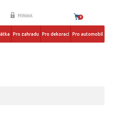
Přihlásit
0
řátka
Pro zahradu
Pro dekoraci
Pro automobil