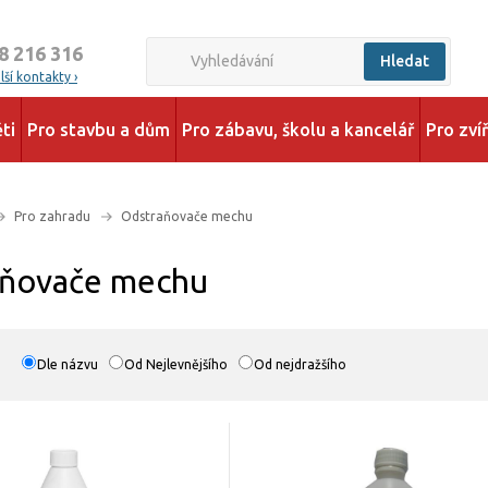
8 216 316
Hledat
ší kontakty ›
ti
Pro stavbu a dům
Pro zábavu, školu a kancelář
Pro zví
Pro zahradu
Odstraňovače mechu
aňovače mechu
Dle názvu
Od Nejlevnějšího
Od nejdražšího