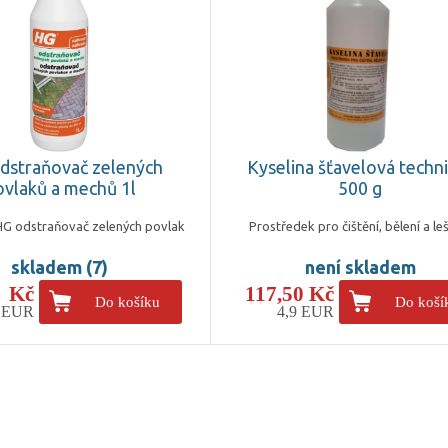
dstraňovač zelených
Kyselina šťavelová techn
ovlaků a mechů 1l
500 g
HG odstraňovač zelených povlak
Prostředek pro čištění, bělení a le
skladem (7)
není skladem
- Kč
117,50 Kč
Do košíku
Do koší
7 EUR
4,9 EUR