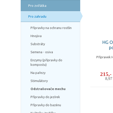
Pro zvířátka
Pro zahradu
Přípravky na ochranu rostlin
Hnojiva
HG O
Substráty
p
Semena - osiva
Přípravek 
Enzymy (přípravky do
kompostu)
Na pařezy
215,
8,9
Stimulátory
Odstraňovače mechu
Přípravky do jezírek
Přípravky do bazénu