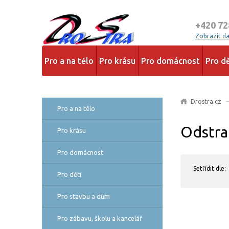
+420 72
Zobrazit dal
Pro a na tělo
Pro krásu
Pro domácnost
Pro dě
Drostra.cz
Pro a na tělo
Odstr
Pro krásu
Pro domácnost
Setřídit dle:
Pro děti
Pro stavbu a dům
Pro zábavu, školu a kancelář