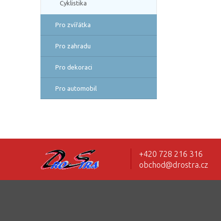
Cyklistika
Pro zvířátka
Pro zahradu
Pro dekoraci
Pro automobil
+420 728 216 316
obchod@drostra.cz