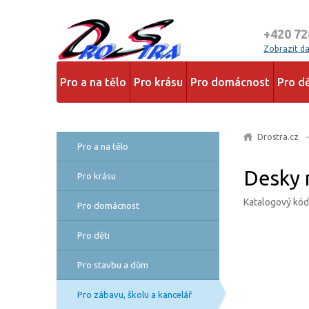
+420 72
Zobrazit dal
Pro a na tělo
Pro krásu
Pro domácnost
Pro dě
Drostra.cz
Pro a na tělo
Desky n
Pro krásu
Katalogový kó
Pro domácnost
Pro děti
Pro stavbu a dům
Pro zábavu, školu a kancelář