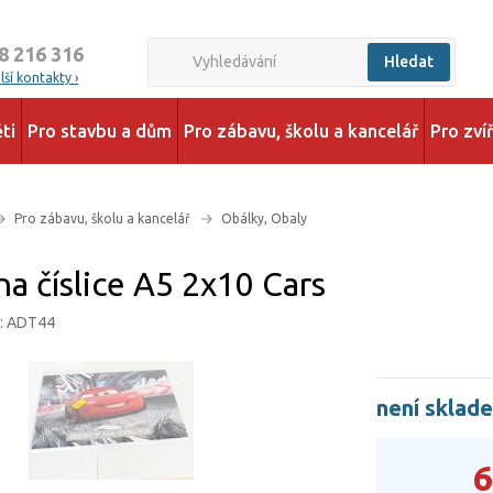
8 216 316
Hledat
ší kontakty ›
ti
Pro stavbu a dům
Pro zábavu, školu a kancelář
Pro zví
Pro zábavu, školu a kancelář
Obálky, Obaly
a číslice A5 2x10 Cars
d: ADT44
není sklad
6