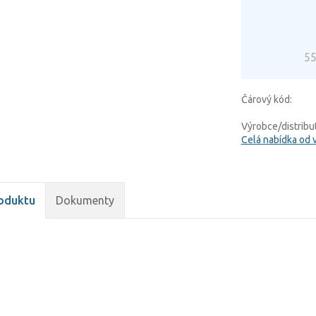
55
Čárový kód:
Výrobce/distribut
Celá nabídka od 
oduktu
Dokumenty