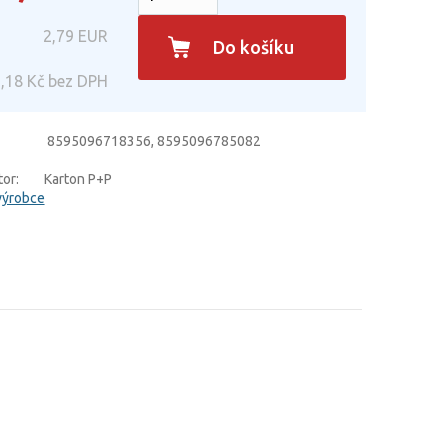
2,79
EUR
Do košíku
,18
Kč bez DPH
8595096718356, 8595096785082
or:
Karton P+P
výrobce