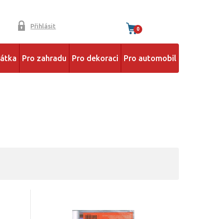
Přihlásit
0
řátka
Pro zahradu
Pro dekoraci
Pro automobil