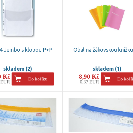
4 Jumbo s klopou P+P
Obal na žákovskou knižk
skladem (2)
skladem (1)
0 Kč
8,90 Kč
Do košíku
Do koší
8 EUR
0,37 EUR