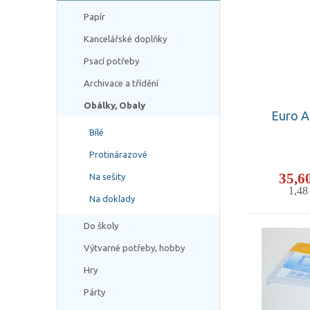
Papír
Kancelářské doplňky
Psací potřeby
Archivace a třídění
Obálky, Obaly
Euro A
Bílé
Protinárazové
35,6
Na sešity
1,4
Na doklady
Do školy
Výtvarné potřeby, hobby
Hry
Párty