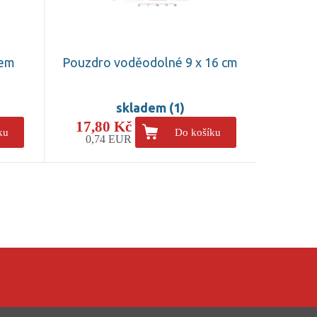
pem
Pouzdro voděodolné 9 x 16 cm
skladem (1)
17,80 Kč
ku
Do košíku
0,74 EUR