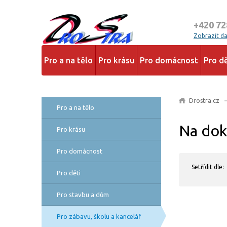
+420 72
Zobrazit dal
Pro a na tělo
Pro krásu
Pro domácnost
Pro dě
Drostra.cz
Pro a na tělo
Na dok
Pro krásu
Pro domácnost
Setřídit dle:
Pro děti
Pro stavbu a dům
Pro zábavu, školu a kancelář