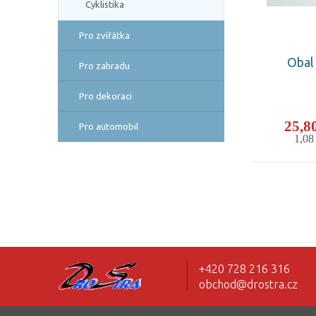
Cyklistika
Pro zvířátka
Obal
Pro zahradu
Pro dekoraci
25,8
Pro automobil
1,0
+420 728 216 316
obchod@drostra.cz