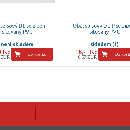
 spisový DL se zipem
Obal spisový DL-P se zi
síťovaný PVC
síťovaný PVC
není skladem
skladem (1)
0 Kč
16,- Kč
Do košíku
Do koší
8 EUR
0,67 EUR