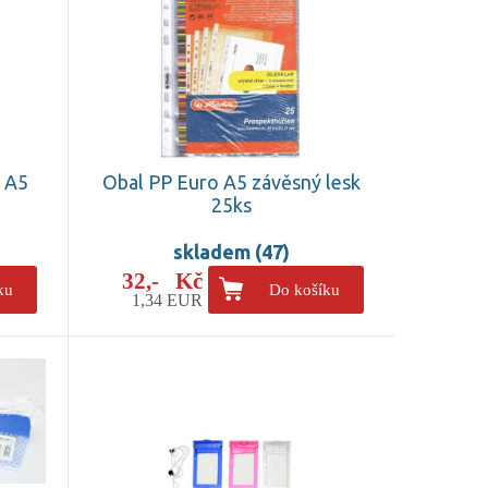
u A5
Obal PP Euro A5 závěsný lesk
25ks
skladem (47)
32,- Kč
ku
Do košíku
1,34 EUR