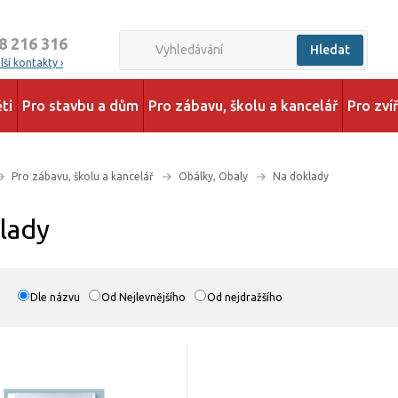
8 216 316
Hledat
ší kontakty ›
ti
Pro stavbu a dům
Pro zábavu, školu a kancelář
Pro zví
Pro zábavu, školu a kancelář
Obálky, Obaly
Na doklady
lady
Dle názvu
Od Nejlevnějšího
Od nejdražšího