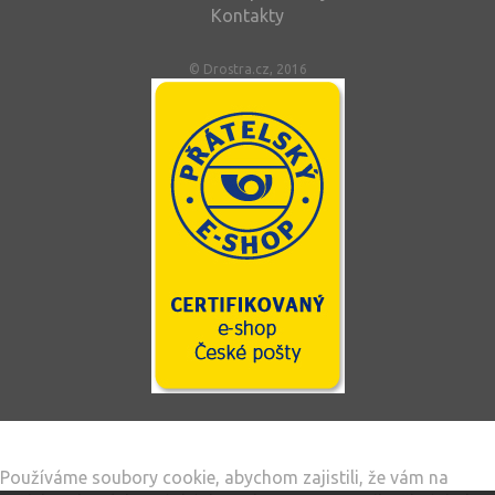
Kontakty
© Drostra.cz, 2016
Tento web používá soubory cookie
Používáme soubory cookie, abychom zajistili, že vám na