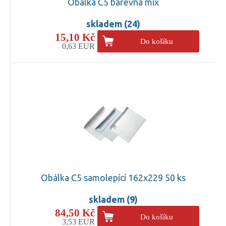
Obálka C5 barevná mix
skladem (24)
15,10 Kč
Do košíku
0,63 EUR
Obálka C5 samolepící 162x229 50 ks
skladem (9)
84,50 Kč
Do košíku
3,53 EUR