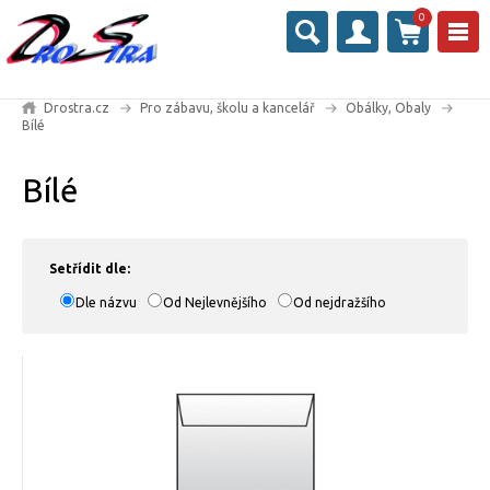
0
Drostra.cz
Pro zábavu, školu a kancelář
Obálky, Obaly
Bílé
Bílé
Setřídit dle:
Dle názvu
Od Nejlevnějšího
Od nejdražšího