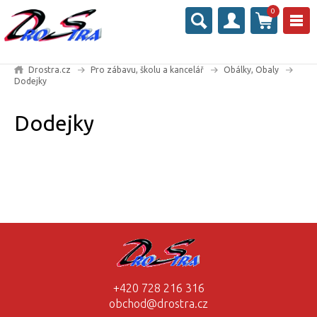
0
Drostra.cz
Pro zábavu, školu a kancelář
Obálky, Obaly
Dodejky
Dodejky
+420 728 216 316
obchod@drostra.cz