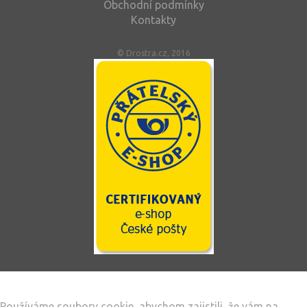
Obchodní podmínky
Kontakty
© Drostra.cz, 2016
Tento web používá soubory cookie
Používáme soubory cookie, abychom zajistili, že vám na