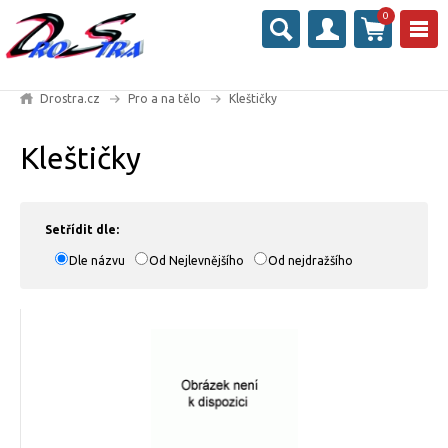
0
Drostra.cz
Pro a na tělo
Kleštičky
Kleštičky
Setřídit dle:
Dle názvu
Od Nejlevnějšího
Od nejdražšího