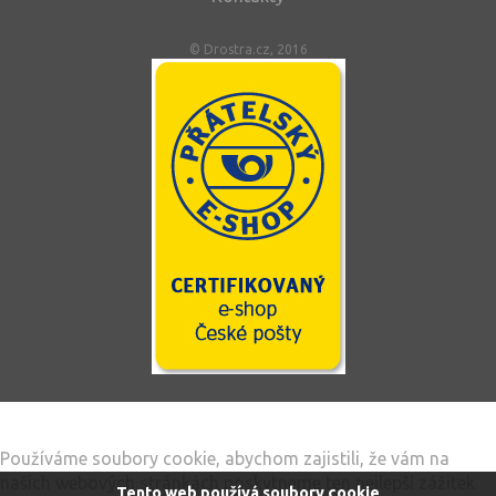
© Drostra.cz, 2016
Tento web používá soubory cookie
Používáme soubory cookie, abychom zajistili, že vám na
našich webových stránkách poskytneme ten nejlepší zážitek.
Tento web používá soubory cookie