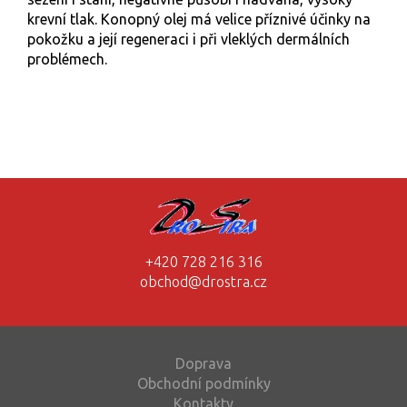
krevní tlak. Konopný olej má velice příznivé účinky na
pokožku a její regeneraci i při vleklých dermálních
problémech.
+420 728 216 316
obchod@drostra.cz
Doprava
Obchodní podmínky
Kontakty