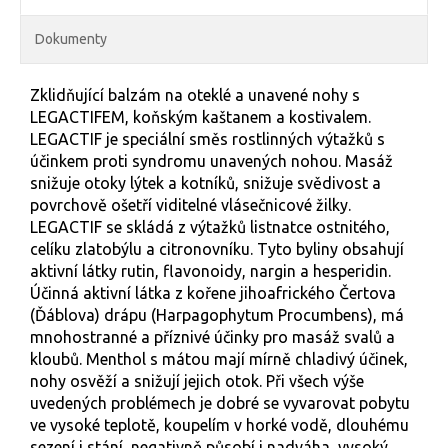
Dokumenty
Zklidňující balzám na oteklé a unavené nohy s
LEGACTIFEM, koňským kaštanem a kostivalem.
LEGACTIF je speciální směs rostlinných výtažků s
účinkem proti syndromu unavených nohou. Masáž
snižuje otoky lýtek a kotníků, snižuje svědivost a
povrchově ošetří viditelné vlásečnicové žilky.
LEGACTIF se skládá z výtažků listnatce ostnitého,
celíku zlatobýlu a citronovníku. Tyto byliny obsahují
aktivní látky rutin, flavonoidy, nargin a hesperidin.
Účinná aktivní látka z kořene jihoafrického Čertova
(Ďáblova) drápu (Harpagophytum Procumbens), má
mnohostranné a příznivé účinky pro masáž svalů a
kloubů. Menthol s mátou mají mírně chladivý účinek,
nohy osvěží a snižují jejich otok. Při všech výše
uvedených problémech je dobré se vyvarovat pobytu
ve vysoké teplotě, koupelím v horké vodě, dlouhému
sezení i stání, negativně působí i nadváha, vysoký