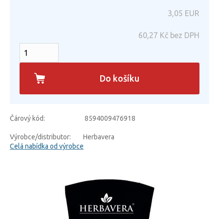
3,05
EUR
60,27
Kč bez DPH
Do košíku
Čárový kód:
8594009476918
Výrobce/distributor:
Herbavera
Celá nabídka od výrobce