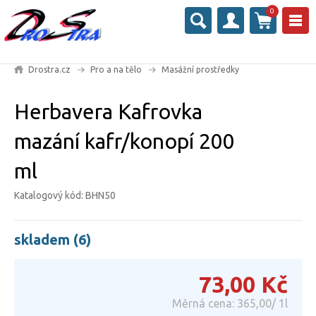
0
Drostra.cz
Pro a na tělo
Masážní prostředky
Herbavera Kafrovka
mazání kafr/konopí 200
ml
Katalogový kód: BHN50
skladem (6)
73,00
Kč
Měrná cena: 365,00/ 1l