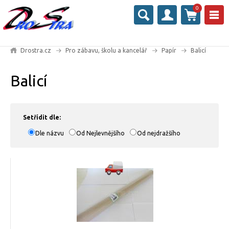
0
Drostra.cz
Pro zábavu, školu a kancelář
Papír
Balicí
Balicí
Setřídit dle:
Dle názvu
Od Nejlevnějšího
Od nejdražšího