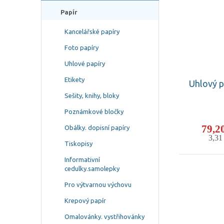
Papír
Kancelářské papíry
Foto papíry
Uhlové papíry
Etikety
Uhlový p
Sešity, knihy, bloky
Poznámkové bločky
79,2
Obálky. dopisní papíry
3,3
Tiskopisy
Informativní
cedulky.samolepky
Pro výtvarnou výchovu
Krepový papír
Omalovánky. vystřihovánky