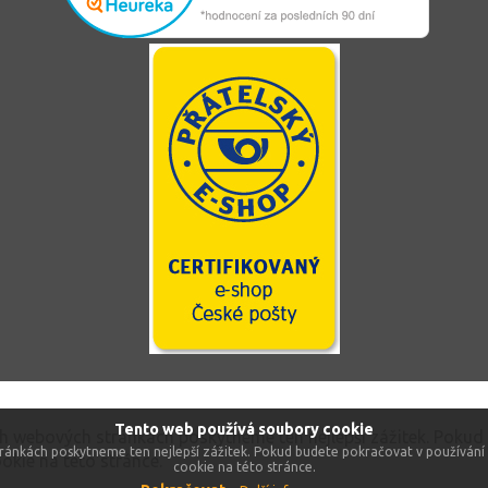
Tento web používá soubory cookie
ch webových stránkách poskytneme ten nejlepší zážitek. Pokud
ránkách poskytneme ten nejlepší zážitek. Pokud budete pokračovat v používání 
okie na této stránce.
cookie na této stránce.