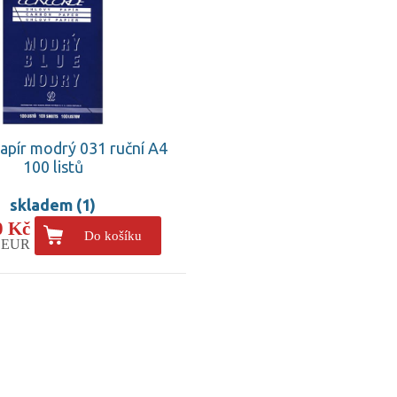
apír modrý 031 ruční A4
100 listů
skladem (1)
0 Kč
Do košíku
1 EUR