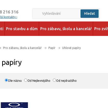
8 216 316
Hledat
ší kontakty ›
ti
Pro stavbu a dům
Pro zábavu, školu a kancelář
Pro zví
Pro zábavu, školu a kancelář
Papír
Uhlové papíry
 papíry
Dle názvu
Od Nejlevnějšího
Od nejdražšího