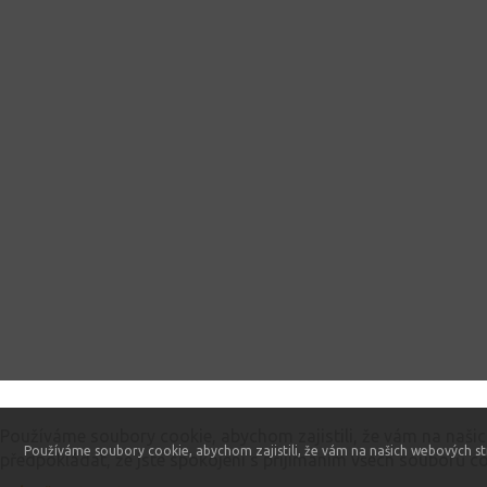
Tento web používá soubory cookie
Používáme soubory cookie, abychom zajistili, že vám na naši
Používáme soubory cookie, abychom zajistili, že vám na našich webových st
předpokládat, že jste spokojeni s přijímáním všech souborů co