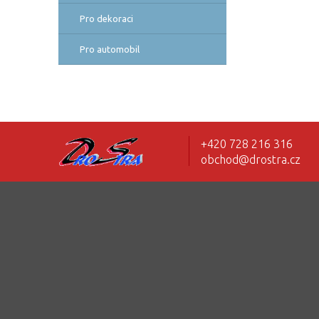
Pro dekoraci
Pro automobil
+420 728 216 316
obchod@drostra.cz