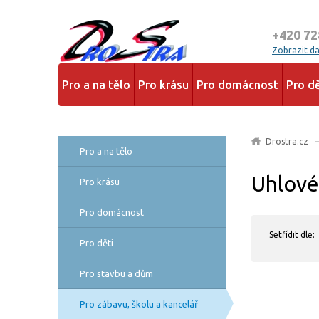
+420 72
Zobrazit dal
Pro a na tělo
Pro krásu
Pro domácnost
Pro dě
Drostra.cz
Pro a na tělo
Uhlové
Pro krásu
Pro domácnost
Setřídit dle:
Pro děti
Pro stavbu a dům
Pro zábavu, školu a kancelář