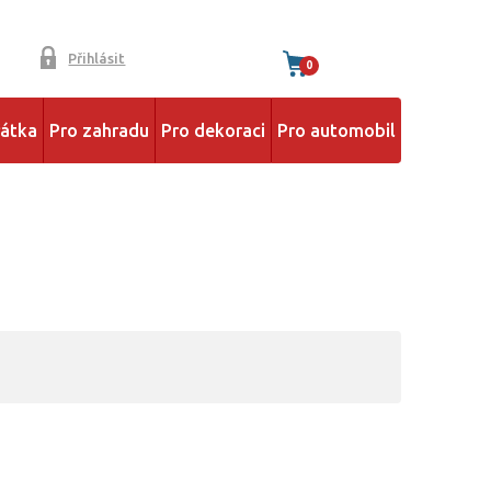
Přihlásit
0
řátka
Pro zahradu
Pro dekoraci
Pro automobil