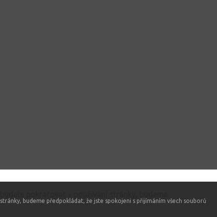
 budete pokračovat v používání stránky, budeme
stránky, budeme předpokládat, že jste spokojeni s přijímáním všech souborů