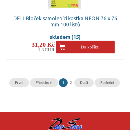
DELI Bloček samolepící kostka NEON 76 x 76
mm 100 listů
skladem (15)
31,20 Kč
Do košíku
1,3 EUR
První
Předchozí
1
2
Další
Poslední