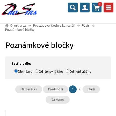
0
Drostra.cz
Pro zábavu, školu a kancelář
Papír
Poznámkové bločky
Poznámkové bločky
Setřídit dle:
Dle názvu
Od Nejlevnějšího
Od nejdražšího
Na začátek
Předchozí
1
2
Další
Na konec