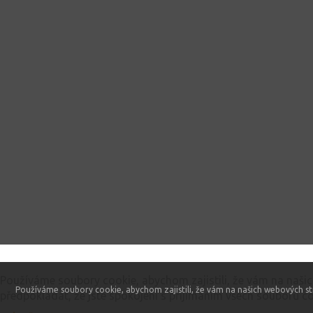
Tento web používá soubory cookie
Používáme soubory cookie, abychom zajistili, že vám na naši
Používáme soubory cookie, abychom zajistili, že vám na našich webových st
předpokládat, že jste spokojeni s přijímáním všech souborů co