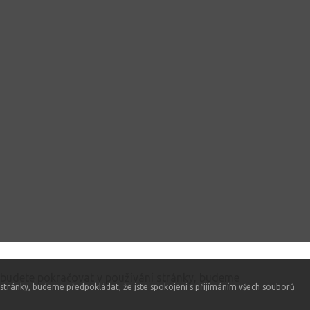
 budete pokračovat v používání stránky, budeme
stránky, budeme předpokládat, že jste spokojeni s přijímáním všech souborů