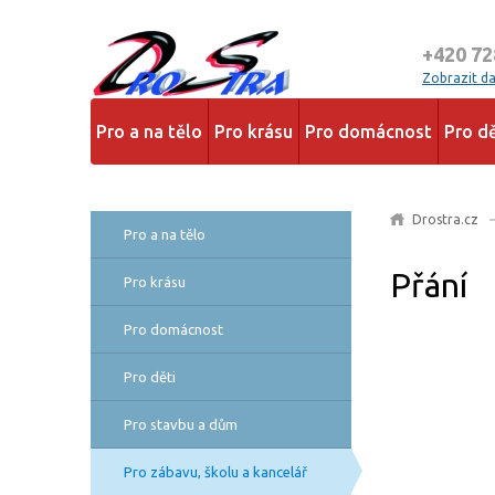
+420 72
Zobrazit dal
Pro a na tělo
Pro krásu
Pro domácnost
Pro dě
Drostra.cz
Pro a na tělo
Přání
Pro krásu
Pro domácnost
Pro děti
Pro stavbu a dům
Pro zábavu, školu a kancelář