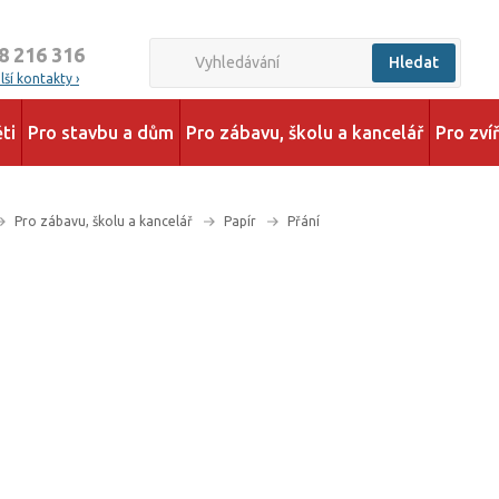
8 216 316
Hledat
ší kontakty ›
ti
Pro stavbu a dům
Pro zábavu, školu a kancelář
Pro zví
Pro zábavu, školu a kancelář
Papír
Přání