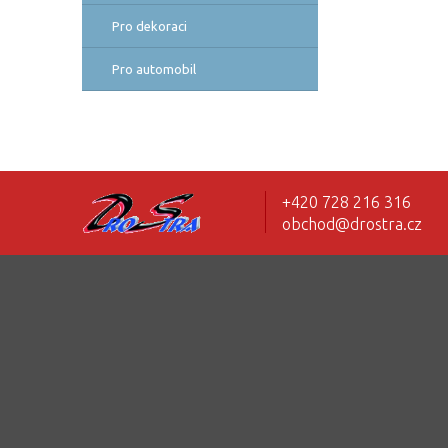
Pro dekoraci
Pro automobil
+420 728 216 316
obchod@drostra.cz