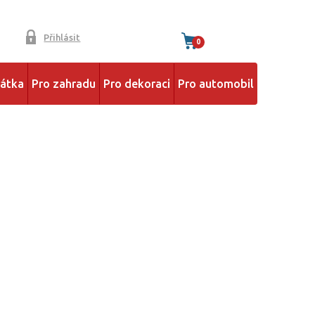
Přihlásit
0
řátka
Pro zahradu
Pro dekoraci
Pro automobil