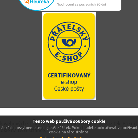
Tento web používá soubory cookie
ch webových stránkách poskytneme ten nejlepší zážitek. Pokud
ránkách poskytneme ten nejlepší zážitek. Pokud budete pokračovat v používání 
okie na této stránce.
cookie na této stránce.